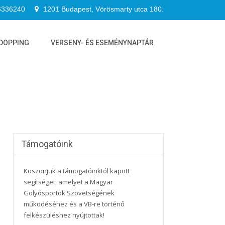
6336240
1201 Budapest, Vörösmarty utca 180.
DOPPING
VERSENY- ÉS ESEMÉNYNAPTÁR
Támogatóink
Köszönjük a támogatóinktól kapott
segítséget, amelyet a Magyar
Golyósportok Szövetségének
működéséhez és a VB-re történő
felkészüléshez nyújtottak!