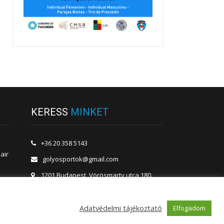
KERESS
MINKET
+36 20 358 5143
air
golyosportok@gmail.com
1201 Budapest, Vörösmarty utca 180.
Adatvédelmi tájékoztató
Elfogadom