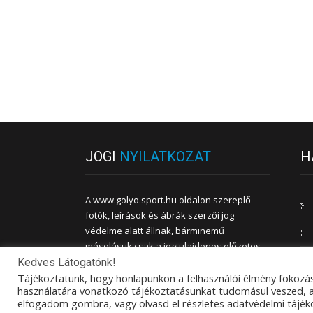
JOGI
NYILATKOZAT
H
A www.golyo.sport.hu oldalon szereplő
fotók, leírások és ábrák szerzői jog
védelme alatt állnak, bárminemű
másolásuk csak a jogtulajdonos előzetes
engedélyével lehetséges.
Kedves Látogatónk!
Tájékoztatunk, hogy honlapunkon a felhasználói élmény fokozás
használatára vonatkozó tájékoztatásunkat tudomásul veszed, a 
ADATVÉDELMI TÁJÉKOZTATÓ
elfogadom gombra, vagy olvasd el részletes adatvédelmi tájék