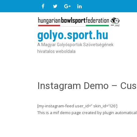
golyo.sport.hu
A Magyar Golyósportok Szövetségének
hivatalos weboldala
Instagram Demo – Cus
[my-instagram-feed user_id=” skin_id=’126′]
This is a mif demo page created by plugin automaticall