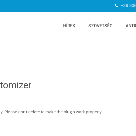
+36 30
HÍREK
SZÖVETSÉG
ANTI
tomizer
y. Please don’t delete to make the plugin work properly.