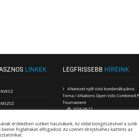
ASZNOS
LINKEK
LEGFRISSEBB
HÍREINK
4 Nemzet nyílt Volo kombinált páros
NVESZ
Torna / 4 Nations Open Volo Combined P
Tournament
MSZSZ
2026-06-17
BSZSZ
RAFFA PRECÍZIÓS DOBÁS MK 2026
ának érdekében sütiket használunk. Az oldal böngészésével a sütik
2026-06-09
MAPESZ
benne foglaltakat elfogadod. Az üzenet elrejtéséhez kattints az
oztatónkat.
LAWN BOWLS EGYÉNI OB 2026