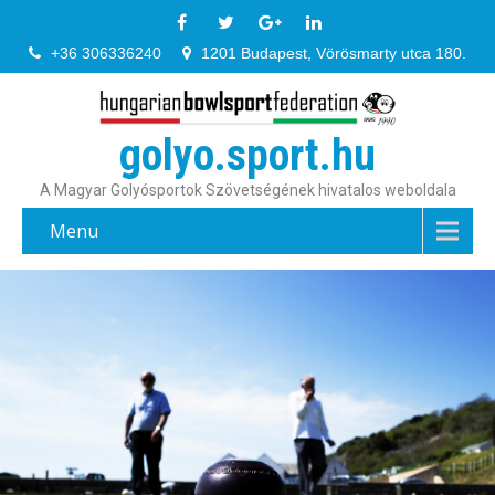
+36 306336240
1201 Budapest, Vörösmarty utca 180.
golyo.sport.hu
A Magyar Golyósportok Szövetségének hivatalos weboldala
Menu