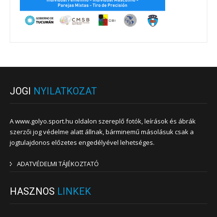
JOGI
NYILATKOZAT
A www.golyo.sport.hu oldalon szereplő fotók, leírások és ábrák
szerzői jog védelme alatt állnak, bárminemű másolásuk csak a
jogtulajdonos előzetes engedélyével lehetséges.
ADATVÉDELMI TÁJÉKOZTATÓ
HASZNOS
LINKEK