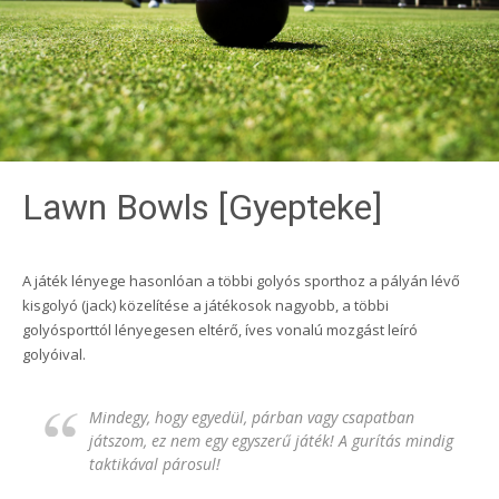
Lawn Bowls [Gyepteke]
A játék lényege hasonlóan a többi golyós sporthoz a pályán lévő
kisgolyó (jack) közelítése a játékosok nagyobb, a többi
golyósporttól lényegesen eltérő, íves vonalú mozgást leíró
golyóival.
Mindegy, hogy egyedül, párban vagy csapatban
játszom, ez nem egy egyszerű játék! A gurítás mindig
taktikával párosul!