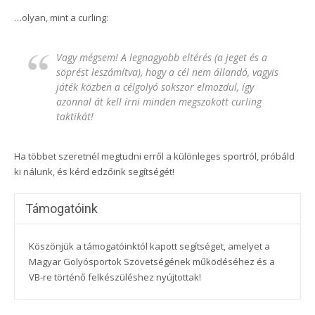
…olyan, mint a curling:
Vagy mégsem! A legnagyobb eltérés (a jeget és a
söprést leszámítva), hogy a cél nem állandó, vagyis
játék közben a célgolyó sokszor elmozdul, így
azonnal át kell írni minden megszokott curling
taktikát!
Ha többet szeretnél megtudni erről a különleges sportról, próbáld
ki nálunk, és kérd edzőink segítségét!
Támogatóink
Köszönjük a támogatóinktól kapott segítséget, amelyet a
Magyar Golyósportok Szövetségének működéséhez és a
VB-re történő felkészüléshez nyújtottak!