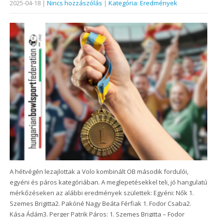
2025-04-18
|
Nincs hozzászólás
|
Kategória: Eredmények
A hétvégén lezajlottak a Volo kombinált OB második fordulói,
egyéni és páros kategóriában. A meglepetésekkel teli, jó hangulatú
mérkőzéseken az alábbi eredmények születtek: Egyéni: Nők 1.
Szemes Brigitta2. Pakóné Nagy Beáta Férfiak 1. Fodor Csaba2.
Kása Ádám3. Perger Patrik Páros: 1. Szemes Brigitta – Fodor