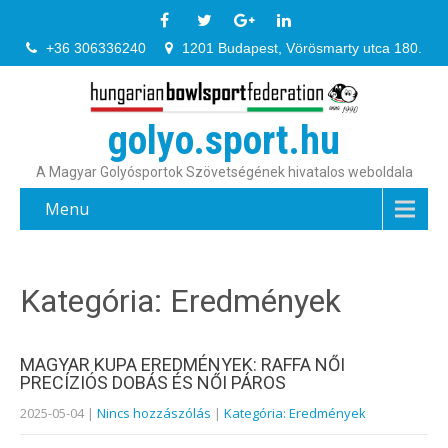
+36 306336240
1201 Budapest, Vörösmarty utca 180.
golyo.sport.hu
A Magyar Golyósportok Szövetségének hivatalos weboldala
Menu
Kategória: Eredmények
MAGYAR KUPA EREDMÉNYEK: RAFFA NŐI
PRECÍZIÓS DOBÁS ÉS NŐI PÁROS
2025-05-04
|
Nincs hozzászólás
|
Kategória: Eredmények