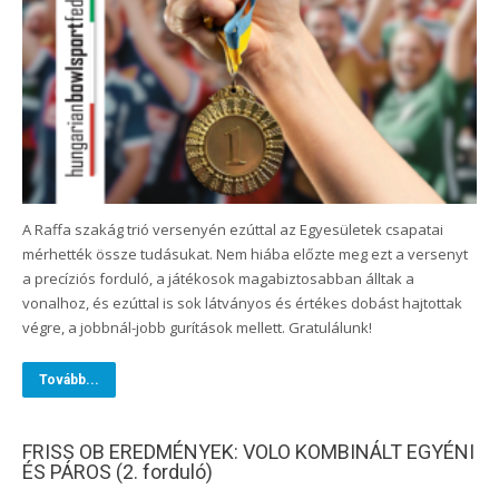
A Raffa szakág trió versenyén ezúttal az Egyesületek csapatai
mérhették össze tudásukat. Nem hiába előzte meg ezt a versenyt
a precíziós forduló, a játékosok magabiztosabban álltak a
vonalhoz, és ezúttal is sok látványos és értékes dobást hajtottak
végre, a jobbnál-jobb gurítások mellett. Gratulálunk!
Tovább...
FRISS OB EREDMÉNYEK: VOLO KOMBINÁLT EGYÉNI
ÉS PÁROS (2. forduló)