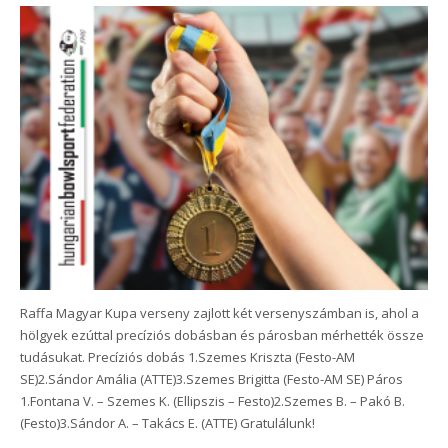
Raffa Magyar Kupa verseny zajlott két versenyszámban is, ahol a
hölgyek ezúttal precíziós dobásban és párosban mérhették össze
tudásukat. Precíziós dobás 1.Szemes Kriszta (Festo-AM
SE)2.Sándor Amália (ATTE)3.Szemes Brigitta (Festo-AM SE) Páros
1.Fontana V. – Szemes K. (Ellipszis – Festo)2.Szemes B. – Pakó B.
(Festo)3.Sándor A. – Takács E. (ATTE) Gratulálunk!