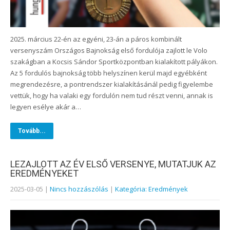
2025. március 22-én az egyéni, 23-án a páros kombinált
versenyszám Országos Bajnokság első fordulója zajlott le Volo
szakágban a Kocsis Sándor Sportközpontban kialakított pályákon.
Az 5 fordulós bajnokság több helyszínen kerül majd egyébként
megrendezésre, a pontrendszer kialakításánál pedig figyelembe
vettük, hogy ha valaki egy fordulón nem tud részt venni, annak is
legyen esélye akár a…
Tovább...
LEZAJLOTT AZ ÉV ELSŐ VERSENYE, MUTATJUK AZ
EREDMÉNYEKET
2025-03-05
|
Nincs hozzászólás
|
Kategória: Eredmények