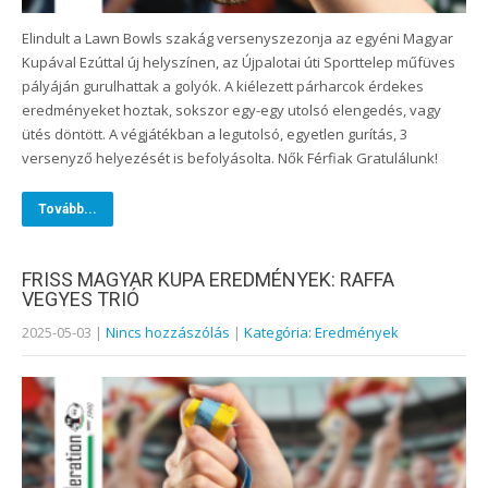
Elindult a Lawn Bowls szakág versenyszezonja az egyéni Magyar
Kupával Ezúttal új helyszínen, az Újpalotai úti Sporttelep műfüves
pályáján gurulhattak a golyók. A kiélezett párharcok érdekes
eredményeket hoztak, sokszor egy-egy utolsó elengedés, vagy
ütés döntött. A végjátékban a legutolsó, egyetlen gurítás, 3
versenyző helyezését is befolyásolta. Nők Férfiak Gratulálunk!
Tovább...
FRISS MAGYAR KUPA EREDMÉNYEK: RAFFA
VEGYES TRIÓ
2025-05-03
|
Nincs hozzászólás
|
Kategória: Eredmények