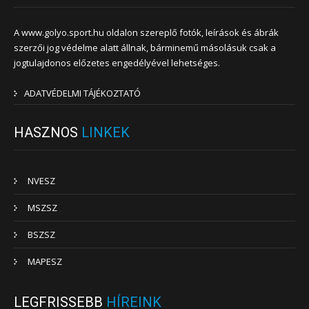
A www.golyo.sport.hu oldalon szereplő fotók, leírások és ábrák
szerzői jog védelme alatt állnak, bárminemű másolásuk csak a
jogtulajdonos előzetes engedélyével lehetséges.
ADATVÉDELMI TÁJÉKOZTATÓ
HASZNOS
LINKEK
NVESZ
MSZSZ
BSZSZ
MAPESZ
LEGFRISSEBB
HÍREINK