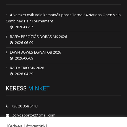
4 Nemzet nyílt Volo kombinált páros Torna / 4 Nations Open Volo
Combined Pair Tournament
2026-06-17
RAFFA PRECÍZIÓS DOBÁS MK 2026
2026-06-09
LAWN BOWLS EGYÉNI OB 2026
2026-06-09
RAFFA TRIÓ MK 2026
2026-04-29
KERESS
MINKET
+36 20 358 5143
golyosportok@gmail.com
1201 Budapest, Vörösmarty utca 180.
Kedves Látogatónk!