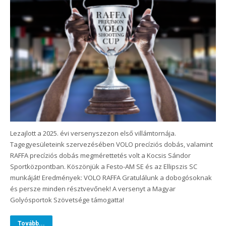
Lezajlott a 2025. évi versenyszezon első villámtornája.
Tagegyesületeink szervezésében VOLO precíziós dobás, valamint
RAFFA precíziós dobás megmérettetés volt a Kocsis Sándor
Sportközpontban. Köszönjük a Festo-AM SE és az Ellipszis SC
munkáját! Eredmények: VOLO RAFFA Gratulálunk a dobogósoknak
és persze minden résztvevőnek! A versenyt a Magyar
Golyósportok Szövetsége támogatta!
Tovább...