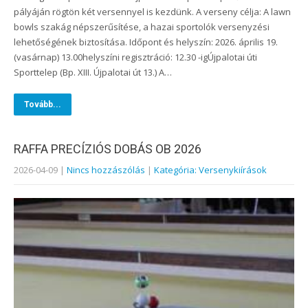
pályáján rögtön két versennyel is kezdünk. A verseny célja: A lawn
bowls szakág népszerűsítése, a hazai sportolók versenyzési
lehetőségének biztosítása. Időpont és helyszín: 2026. április 19.
(vasárnap) 13.00helyszíni regisztráció: 12.30 -igÚjpalotai úti
Sporttelep (Bp. XIII. Újpalotai út 13.) A…
Tovább...
RAFFA PRECÍZIÓS DOBÁS OB 2026
2026-04-09
|
Nincs hozzászólás
|
Kategória: Versenykiírások