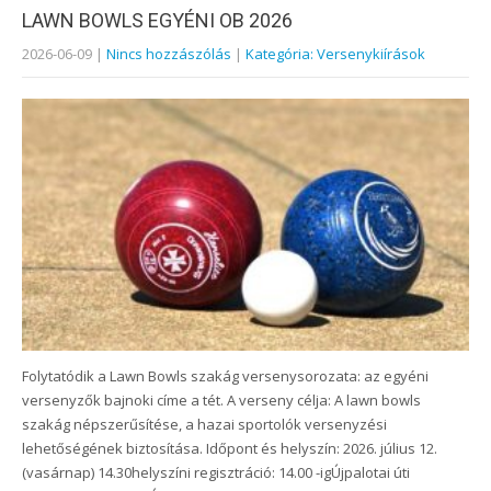
LAWN BOWLS EGYÉNI OB 2026
2026-06-09
|
Nincs hozzászólás
|
Kategória: Versenykiírások
Folytatódik a Lawn Bowls szakág versenysorozata: az egyéni
versenyzők bajnoki címe a tét. A verseny célja: A lawn bowls
szakág népszerűsítése, a hazai sportolók versenyzési
lehetőségének biztosítása. Időpont és helyszín: 2026. július 12.
(vasárnap) 14.30helyszíni regisztráció: 14.00 -igÚjpalotai úti