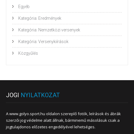
Egyéb
Kategória: Eredmények
Kategória: Nemzetközi versenyek
Kategória: Versenykiírások
Közgyűlés
JOGI
NYILATKOZAT
A www.golyo.sport.hu oldalon szereplő fotók, leírások és ábrák
szerzői jog védelme alatt állnak, bárminemű másolásuk csak a
jogtulajdonos előzetes engedélyével lehetséges.