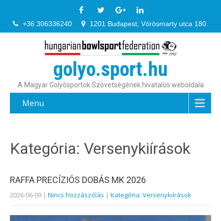
+36 306336240
1201 Budapest, Vörösmarty utca 180.
golyo.sport.hu
A Magyar Golyósportok Szövetségének hivatalos weboldala
Menu
Kategória: Versenykiírások
RAFFA PRECÍZIÓS DOBÁS MK 2026
2026-06-09
|
Nincs hozzászólás
|
Kategória: Versenykiírások