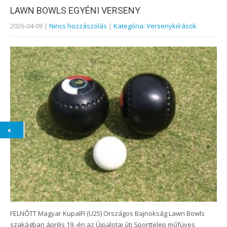
LAWN BOWLS EGYÉNI VERSENY
2026-04-09
|
Nincs hozzászólás
|
Kategória: Versenykiírások
FELNŐTT Magyar KupaIFI (U25) Országos Bajnokság Lawn Bowls
szakágban április 19.-én az Újpalotai úti Sporttelep műfüves