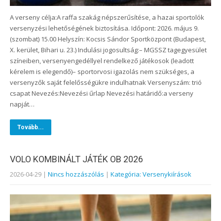
A verseny célja:A raffa szakág népszerűsítése, a hazai sportolók
versenyzési lehetőségének biztosítása. Időpont: 2026. május 9.
(szombat) 15.00 Helyszín: Kocsis Sándor Sportközpont (Budapest,
X. kerület, Bihari u. 23.) Indulási jogosultság:– MGSSZ tagegyesület
színeiben, versenyengedéllyel rendelkező játékosok (leadott
kérelem is elegendő)– sportorvosi igazolás nem szükséges, a
versenyzők saját felelősségükre indulhatnak Versenyszám: trió
csapat Nevezés:Nevezési űrlap Nevezési határidő:a verseny
napját…
Tovább...
VOLO KOMBINÁLT JÁTÉK OB 2026
2026-04-29
|
Nincs hozzászólás
|
Kategória: Versenykiírások