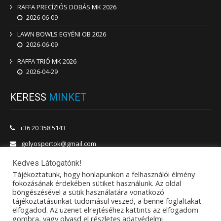
RAFFA PRECÍZIÓS DOBÁS MK 2026
2026-06-09
LAWN BOWLS EGYÉNI OB 2026
2026-06-09
RAFFA TRIÓ MK 2026
2026-04-29
KERESS
MINKET
+36 20 358 5143
golyosportok@gmail.com
1201 Budapest, Vörösmarty utca 180.
Kedves Látogatónk!
Tájékoztatunk, hogy honlapunkon a felhasználói élmény
fokozásának érdekében sütiket használunk. Az oldal
böngészésével a sütik használatára vonatkozó
tájékoztatásunkat tudomásul veszed, a benne foglaltakat
elfogadod. Az üzenet elrejtéséhez kattints az elfogadom
gombra, vagy olvasd el részletes adatvédelmi