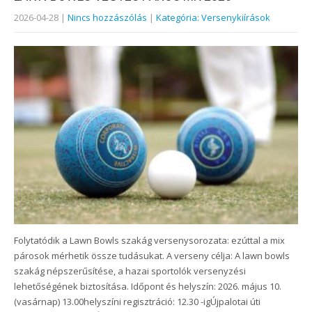
2026-04-28
|
Nincs hozzászólás
|
Kategória: Versenykiírások
Folytatódik a Lawn Bowls szakág versenysorozata: ezúttal a mix
párosok mérhetik össze tudásukat. A verseny célja: A lawn bowls
szakág népszerűsítése, a hazai sportolók versenyzési
lehetőségének biztosítása. Időpont és helyszín: 2026. május 10.
(vasárnap) 13.00helyszíni regisztráció: 12.30 -igÚjpalotai úti