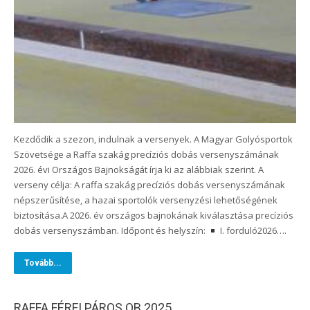
Kezdődik a szezon, indulnak a versenyek. A Magyar Golyósportok
Szövetsége a Raffa szakág precíziós dobás versenyszámának
2026. évi Országos Bajnokságát írja ki az alábbiak szerint. A
verseny célja: A raffa szakág precíziós dobás versenyszámának
népszerűsítése, a hazai sportolók versenyzési lehetőségének
biztosítása.A 2026. év országos bajnokának kiválasztása precíziós
dobás versenyszámban. Időpont és helyszín:
I. forduló2026….
Tovább...
RAFFA FÉRFI PÁROS OB 2025