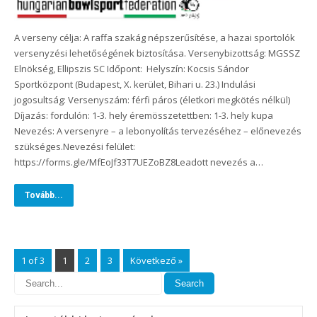
A verseny célja: A raffa szakág népszerűsítése, a hazai sportolók
versenyzési lehetőségének biztosítása. Versenybizottság: MGSSZ
Elnökség, Ellipszis SC Időpont: Helyszín: Kocsis Sándor
Sportközpont (Budapest, X. kerület, Bihari u. 23.) Indulási
jogosultság: Versenyszám: férfi páros (életkori megkötés nélkül)
Díjazás: fordulón: 1-3. hely éremösszetettben: 1-3. hely kupa
Nevezés: A versenyre – a lebonyolítás tervezéséhez – előnevezés
szükséges.Nevezési felület:
https://forms.gle/MfEoJf33T7UEZoBZ8Leadott nevezés a…
Tovább...
1 of 3
1
2
3
Következő »