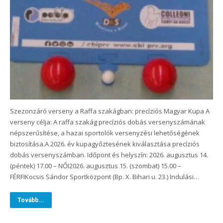
Szezonzáró verseny a Raffa szakágban: precíziós Magyar Kupa A
verseny célja: A raffa szakág precíziós dobás versenyszámának
népszerűsítése, a hazai sportolók versenyzési lehetőségének
biztosítása.A 2026. év kupagyőztesének kiválasztása precíziós
dobás versenyszámban. Időpont és helyszín: 2026. augusztus 14.
(péntek) 17.00 – NŐI2026. augusztus 15. (szombat) 15.00 –
FÉRFIKocsis Sándor Sportközpont (Bp. X. Bihari u. 23.) Indulási…
Tovább...