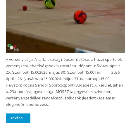
A verseny célja: A raffa szakág népszerűsítése, a hazai sportolók
versenyzési lehetőségének biztosítása. Időpont: női2026. április
25. (szombat) 15.002026. május 30. (szombat) 15.00 férfi 2026.
április 26. (vasárnap) 15.002026. május 31. (vasárnap) 15.00
Helyszín: Kocsis Sándor Sportközpont (Budapest, X. kerület, Bihari
u. 23.) Indulási jogosultság:– MGSSZ tagegyesület színeiben,
versenyengedéllyel rendelkező játékosok (leadott kérelem is
elegendő)– sportorvosi…
Tovább...