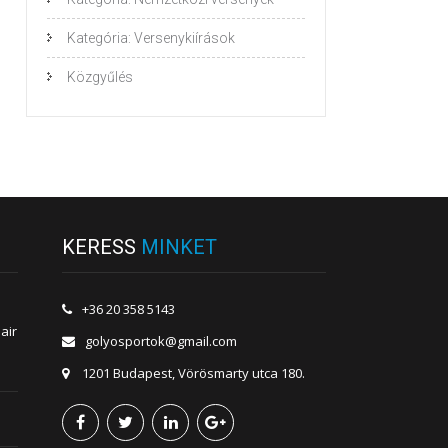
Kategória: Versenykiírások
Közgyűlés
KERESS
MINKET
+36 20 358 5143
air
golyosportok@gmail.com
1201 Budapest, Vörösmarty utca 180.