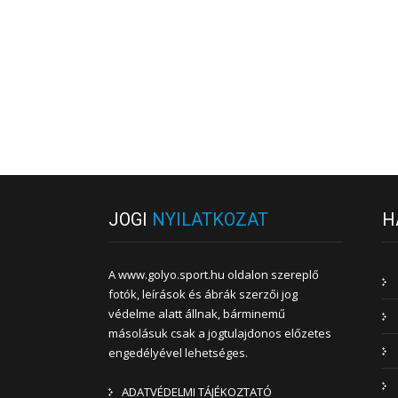
JOGI
NYILATKOZAT
H
A www.golyo.sport.hu oldalon szereplő
fotók, leírások és ábrák szerzői jog
védelme alatt állnak, bárminemű
másolásuk csak a jogtulajdonos előzetes
engedélyével lehetséges.
ADATVÉDELMI TÁJÉKOZTATÓ