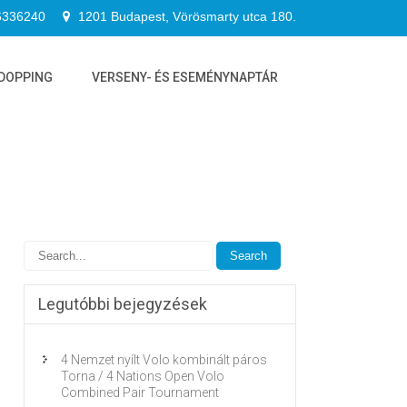
6336240
1201 Budapest, Vörösmarty utca 180.
DOPPING
VERSENY- ÉS ESEMÉNYNAPTÁR
Legutóbbi bejegyzések
4 Nemzet nyílt Volo kombinált páros
Torna / 4 Nations Open Volo
Combined Pair Tournament