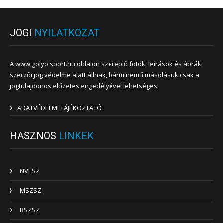
JOGI
NYILATKOZAT
A www.golyo.sport.hu oldalon szereplő fotók, leírások és ábrák
szerzői jog védelme alatt állnak, bárminemű másolásuk csak a
jogtulajdonos előzetes engedélyével lehetséges.
ADATVÉDELMI TÁJÉKOZTATÓ
HASZNOS
LINKEK
NVESZ
MSZSZ
BSZSZ