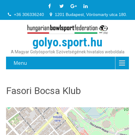
+36 306336240
1201 Budapest, Vörösmarty utca 180.
golyo.sport.hu
A Magyar Golyósportok Szövetségének hivatalos weboldala
Menu
Fasori Bocsa Klub