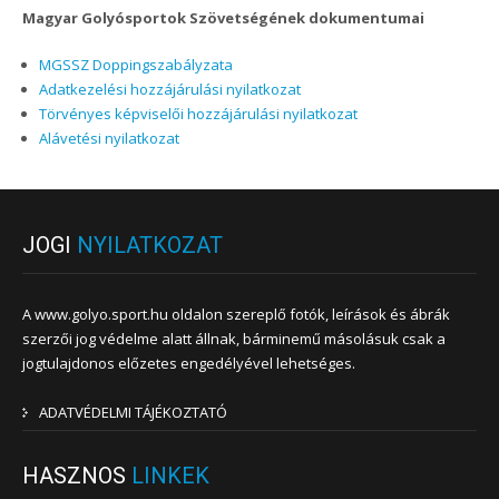
Magyar Golyósportok Szövetségének dokumentumai
MGSSZ Doppingszabályzata
Adatkezelési hozzájárulási nyilatkozat
Törvényes képviselői hozzájárulási nyilatkozat
Alávetési nyilatkozat
JOGI
NYILATKOZAT
A www.golyo.sport.hu oldalon szereplő fotók, leírások és ábrák
szerzői jog védelme alatt állnak, bárminemű másolásuk csak a
jogtulajdonos előzetes engedélyével lehetséges.
ADATVÉDELMI TÁJÉKOZTATÓ
HASZNOS
LINKEK