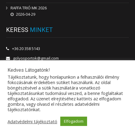
RAFFA TRIÓ MK 2026
2026-04-29
KERESS
MINKET
+36 20 358 5143
golyosportok@gmail.com
1201 Budapest, Vörösmarty utca 180.
Kedves Látogatónk!
Tájékoztatunk, hogy honlapunkon a felhasználói élmény
fokozásának érdekében sütiket használunk. Az oldal
böngészésével a sütik használatára vonatkozó
tájékoztatásunkat tudomásul veszed, a benne foglaltakat
elfogadod. Az üzenet elrejtéséhez kattints az elfogadom
gombra, vagy olvasd el részletes adatvédelmi
tájékoztatónkat.
© 2017
Magyar Golyósportok Szövetsége
. Minden jog fenntartva.
Adatvédelmi tájékoztató
Elfogadom
Design by
Gábor Fóti