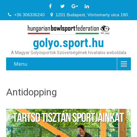
+36 306336240
1201 Budapest, Vörösmarty utca 180.
golyo.sport.hu
A Magyar Golyósportok Szövetségének hivatalos weboldala
Menu
Antidopping