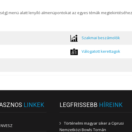
ség] menü alatt lenyíló almenüpontokat az egyes témák megtekintéséhez, 
Szakmai beszámolók
Válogatott kerettagok
ASZNOS
LINKEK
LEGFRISSEBB
HÍREINK
Történelmi magyar siker a Ciprusi
NVESZ
Nemzetközi Bowls Tornán