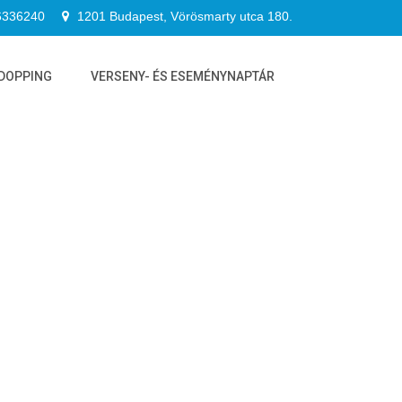
6336240
1201 Budapest, Vörösmarty utca 180.
DOPPING
VERSENY- ÉS ESEMÉNYNAPTÁR