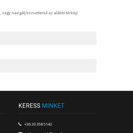
vagy navigálj közvetlenül az alábbi térkép
KERESS
MINKET
+36 20 358 5143