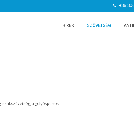
+36 30
HÍREK
SZÖVETSÉG
ANTI
i szakszövetség, a golyósportok