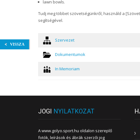
lawn bowls.
Tudj meg többet szövetségünkről, használd a [Szövet
segítségével.
Szervezet
VISSZA
Dokumentumok
In Memoriam
JOGI
NYILATKOZAT
H
A www.golyo.sport.hu oldalon szereplő
fotók, leírások és ábrák szerzői jog