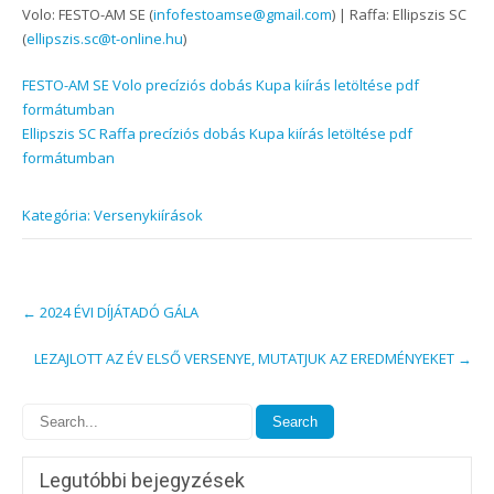
Volo: FESTO-AM SE (
infofestoamse@gmail.com
) | Raffa: Ellipszis SC
(
ellipszis.sc@t-online.hu
)
FESTO-AM SE Volo precíziós dobás Kupa kiírás letöltése pdf
formátumban
Ellipszis SC Raffa precíziós dobás Kupa kiírás letöltése pdf
formátumban
Kategória: Versenykiírások
Post
←
2024 ÉVI DÍJÁTADÓ GÁLA
navigation
LEZAJLOTT AZ ÉV ELSŐ VERSENYE, MUTATJUK AZ EREDMÉNYEKET
→
Legutóbbi bejegyzések