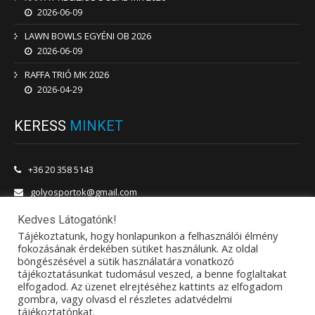
2026-06-09
LAWN BOWLS EGYÉNI OB 2026
2026-06-09
RAFFA TRIÓ MK 2026
2026-04-29
KERESS
MINKET
+36 20 358 5143
golyosportok@gmail.com
1201 Budapest, Vörösmarty utca 180.
Kedves Látogatónk!
Tájékoztatunk, hogy honlapunkon a felhasználói élmény
fokozásának érdekében sütiket használunk. Az oldal
böngészésével a sütik használatára vonatkozó
tájékoztatásunkat tudomásul veszed, a benne foglaltakat
elfogadod. Az üzenet elrejtéséhez kattints az elfogadom
gombra, vagy olvasd el részletes adatvédelmi
tájékoztatónkat.