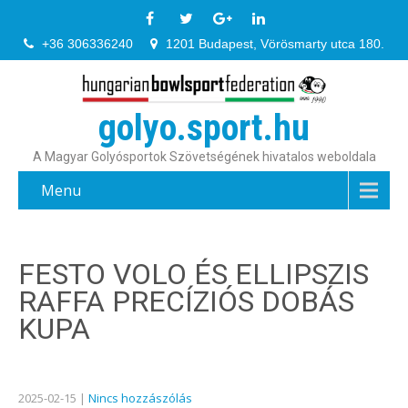
+36 306336240
1201 Budapest, Vörösmarty utca 180.
golyo.sport.hu
A Magyar Golyósportok Szövetségének hivatalos weboldala
Menu
FESTO VOLO ÉS ELLIPSZIS
RAFFA PRECÍZIÓS DOBÁS
KUPA
2025-02-15
|
Nincs hozzászólás