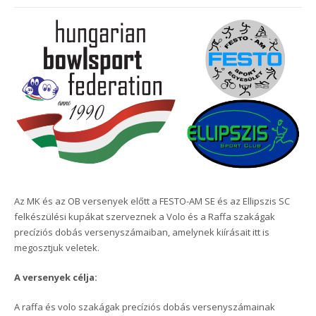
Az MK és az OB versenyek előtt a FESTO-AM SE és az Ellipszis SC
felkészülési kupákat szerveznek a Volo és a Raffa szakágak
precíziós dobás versenyszámaiban, amelynek kiírásait itt is
megosztjuk veletek.
A versenyek célja:
A raffa és volo szakágak precíziós dobás versenyszámainak