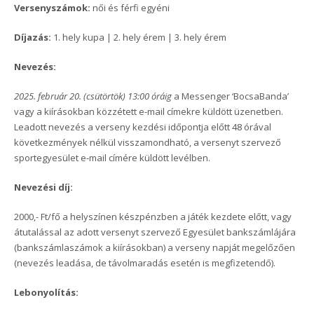
Versenyszámok:
női és férfi egyéni
Díjazás:
1. hely kupa | 2. hely érem | 3. hely érem
Nevezés:
2025. február 20. (csütörtök) 13:00 óráig
a Messenger ‘BocsaBanda’
vagy a kiírásokban közzétett e-mail címekre küldött üzenetben.
Leadott nevezés a verseny kezdési időpontja előtt 48 órával
következmények nélkül visszamondható, a versenyt szervező
sportegyesület e-mail címére küldött levélben.
Nevezési díj:
2000,- Ft/fő a helyszínen készpénzben a játék kezdete előtt, vagy
átutalással az adott versenyt szervező Egyesület bankszámlájára
(bankszámlaszámok a kiírásokban) a verseny napját megelőzően
(nevezés leadása, de távolmaradás esetén is megfizetendő).
Lebonyolítás: