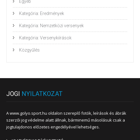
Egyéb
Kategória: Eredmények
Kategória: Nemzetközi versenyek
Kategória: Versenykiírások
Közgyűlés
JOGI
NYILATKOZAT
A www.golyo.sport.hu oldalon szereplő fotók, leírások és ábrák
szerzői jog védelme alatt állnak, bárminemű másolásuk csak a
jogtulajdonos előzetes engedélyével lehetséges.