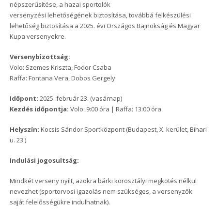
népszerűsítése, a hazai sportolók
versenyzési lehetőségének biztosítása, továbbá felkészülési
lehetőség biztosítása a 2025. évi Országos Bajnokság és Magyar
Kupa versenyekre.
Versenybizottság:
Volo: Szemes Kriszta, Fodor Csaba
Raffa: Fontana Vera, Dobos Gergely
Időpont:
2025. február 23. (vasárnap)
Kezdés időpontja:
Volo: 9:00 óra | Raffa: 13:00 óra
Helyszín:
Kocsis Sándor Sportközpont (Budapest, X. kerület, Bihari
u. 23.)
Indulási jogosultság:
Mindkét verseny nyílt, azokra bárki korosztályi megkötés nélkül
nevezhet (sportorvosi igazolás nem szükséges, a versenyzők
saját felelősségükre indulhatnak).