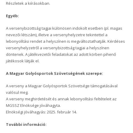
Részletek a kiírásokban.
Egyéb:
A versenybizottság tagjai különösen indokolt esetben (pl. magas
nevezői létszám), illetve a versenyhelyzetre tekintettel a
lebonyolítási rendet a helyszínen is megváltoztathatják. Kérdéses
versenyhelyzetről a versenybizottság tagjai a helyszínen
döntenek. A játékvezetői feladatokat az adott körben pihenő
játékosok látják el.
A Magyar Golyósportok Szövetségének szerepe:
A verseny a Magyar Golyósportok Szövetsége támogatásával
valósul meg.
A verseny meghirdetését és annak lebonyolítási feltételeit az
MGSSZ Elnöksége jóváhagyta.
Elnökségi jóváhagyás: 2025. február 14.
További információ: