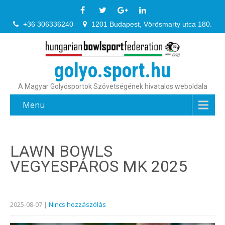
+36 306336240
1201 Budapest, Vörösmarty utca 180.
golyo.sport.hu
A Magyar Golyósportok Szövetségének hivatalos weboldala
Menu
LAWN BOWLS
VEGYESPÁROS MK 2025
2025-08-07
|
Nincs hozzászólás