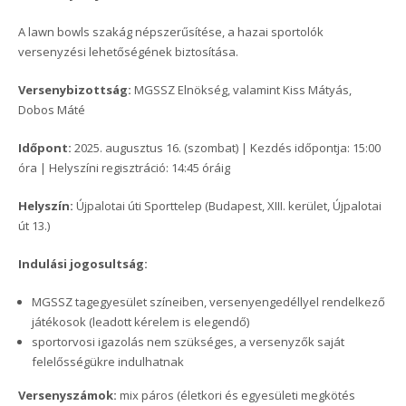
A lawn bowls szakág népszerűsítése, a hazai sportolók
versenyzési lehetőségének biztosítása.
Versenybizottság:
MGSSZ Elnökség, valamint Kiss Mátyás,
Dobos Máté
Időpont:
2025. augusztus 16. (szombat) | Kezdés időpontja: 15:00
óra | Helyszíni regisztráció: 14:45 óráig
Helyszín:
Újpalotai úti Sporttelep (Budapest, XIII. kerület, Újpalotai
út 13.)
Indulási jogosultság:
MGSSZ tagegyesület színeiben, versenyengedéllyel rendelkező
játékosok (leadott kérelem is elegendő)
sportorvosi igazolás nem szükséges, a versenyzők saját
felelősségükre indulhatnak
Versenyszámok:
mix páros (életkori és egyesületi megkötés