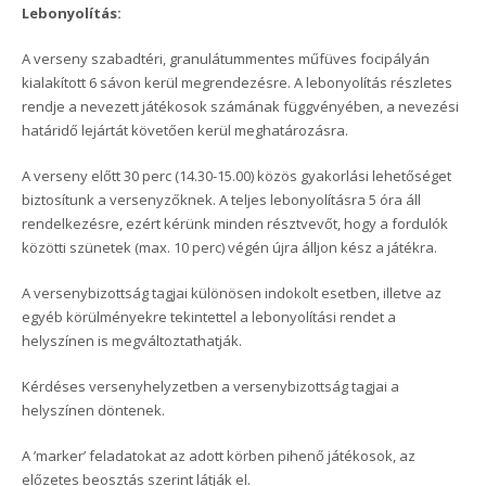
Lebonyolítás:
A verseny szabadtéri, granulátummentes műfüves focipályán
kialakított 6 sávon kerül megrendezésre. A lebonyolítás részletes
rendje a nevezett játékosok számának függvényében, a nevezési
határidő lejártát követően kerül meghatározásra.
A verseny előtt 30 perc (14.30-15.00) közös gyakorlási lehetőséget
biztosítunk a versenyzőknek. A teljes lebonyolításra 5 óra áll
rendelkezésre, ezért kérünk minden résztvevőt, hogy a fordulók
közötti szünetek (max. 10 perc) végén újra álljon kész a játékra.
A versenybizottság tagjai különösen indokolt esetben, illetve az
egyéb körülményekre tekintettel a lebonyolítási rendet a
helyszínen is megváltoztathatják.
Kérdéses versenyhelyzetben a versenybizottság tagjai a
helyszínen döntenek.
A ’marker’ feladatokat az adott körben pihenő játékosok, az
előzetes beosztás szerint látják el.