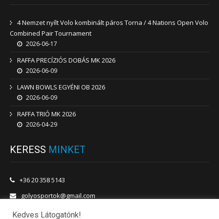
4 Nemzet nyílt Volo kombinált páros Torna / 4 Nations Open Volo
Combined Pair Tournament
2026-06-17
RAFFA PRECÍZIÓS DOBÁS MK 2026
2026-06-09
LAWN BOWLS EGYÉNI OB 2026
2026-06-09
RAFFA TRIÓ MK 2026
2026-04-29
KERESS
MINKET
+36 20 358 5143
golyosportok@gmail.com
1201 Budapest, Vörösmarty utca 180.
Kedves Látogatónk!