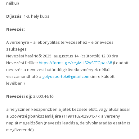
nélkül)
Díjazás:
1-3. hely kupa
Nevezés:
A versenyre – a lebonyolítás tervezéséhez – előnevezés
szükséges.
Nevezési határidő: 2025. augusztus 14. (csütörtök) 12.00 óra
Nevezési felület:
https://forms.gle/cegMHS2ySFFGpacA8
(Leadott
nevezés a nevezési határidőig következmények nélkül
visszamondható a
golyosportok@gmail.com
címre küldött
levélben.)
Nevezési díj:
3.000,-Ft/fő
a helyszínen készpénzben a játék kezdete előtt, vagy átutalással
a Szövetség bankszámlájára (11991102-02904577) a verseny
napját megelőzően (nevezés leadása, de távolmaradás esetén is
megfizetendő)