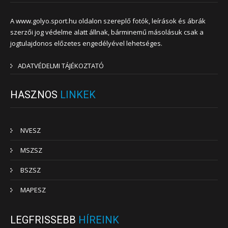
A www.golyo.sport.hu oldalon szereplő fotók, leírások és ábrák
szerzői jog védelme alatt állnak, bárminemű másolásuk csak a
jogtulajdonos előzetes engedélyével lehetséges.
ADATVÉDELMI TÁJÉKOZTATÓ
HASZNOS
LINKEK
NVESZ
MSZSZ
BSZSZ
MAPESZ
LEGFRISSEBB
HÍREINK