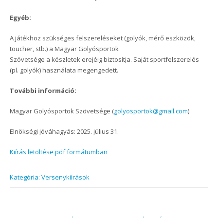
Egyéb:
A játékhoz szükséges felszereléseket (golyók, mérő eszközök,
toucher, stb.) a Magyar Golyósportok
Szövetsége a készletek erejéig biztosítja. Saját sportfelszerelés
(pl. golyók) használata megengedett.
További információ:
Magyar Golyósportok Szövetsége (
golyosportok@gmail.com
)
Elnökségi jóváhagyás: 2025. július 31.
Kiírás letöltése pdf formátumban
Kategória: Versenykiírások
Post