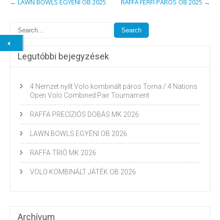
←
LAWN BOWLS EGYÉNI OB 2025
RAFFA FÉRFI PÁROS OB 2025
→
navigation
Legutóbbi bejegyzések
4 Nemzet nyílt Volo kombinált páros Torna / 4 Nations
Open Volo Combined Pair Tournament
RAFFA PRECÍZIÓS DOBÁS MK 2026
LAWN BOWLS EGYÉNI OB 2026
RAFFA TRIÓ MK 2026
VOLO KOMBINÁLT JÁTÉK OB 2026
Archívum