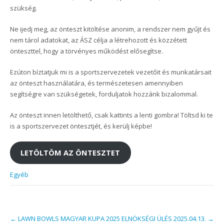
szükség.
Ne ijedj meg, az önteszt kitöltése anonim, a rendszer nem gyűjt és
nem tárol adatokat, az ÁSZ célja a létrehozott és közzétett
önteszttel, hogy a törvényes működést elősegítse.
Ezúton bíztatjuk mi is a sportszervezetek vezetőit és munkatársait
az önteszt használatára, és természetesen amennyiben
segítségre van szükségetek, forduljatok hozzánk bizalommal.
Az önteszt innen letölthető, csak kattints a lenti gombra! Töltsd ki te
is a sportszervezet öntesztjét, és kerülj képbe!
LETÖLTÖM AZ ÖNTESZTET
Egyéb
Post
←
LAWN BOWLS MAGYAR KUPA 2025
ELNÖKSÉGI ÜLÉS 2025.04.13.
→
navigation