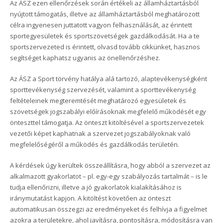
Az ÁSZ ezen ellenőrzések során értékeli az államháztartásból
nyújtott támogatás, illetve az államháztartásból meghatározott
célra ingyenesen juttatott vagyon felhasználását, az érintett
sportegyesületek és sportszövetségek gazdálkodását. Ha a te
sportszervezeted is érintett, olvasd tovább cikkünket, hasznos
segítséget kaphatsz ugyanis az önellenőrzéshez.
Az ÁSZ a Sport törvény hatálya alá tartozó, alaptevékenységként
sporttevékenység szervezését, valamint a sporttevékenység
feltételeinek megteremtését meghatározó egyesületek és
szövetségek jogszabályi előírásoknak megfelelő működését egy
önteszttel támogatja. Az önteszt kitöltésével a sportszervezetek
vezetői képet kaphatnak a szervezet jogszabályoknak való
megfelelőségéről a működés és gazdálkodás területén.
A kérdések úgy kerültek összeállításra, hogy abból a szervezet az
alkalmazott gyakorlatot – pl. egy-egy szabályozás tartalmát – is le
tudja ellenőrizni, illetve a jó gyakorlatok kialakításához is
iránymutatást kapjon. A kitöltést követően az önteszt
automatikusan összegzi az eredményeket és felhívja a figyelmet
azokra a területekre, ahol javításra, pontosításra, módosításra van