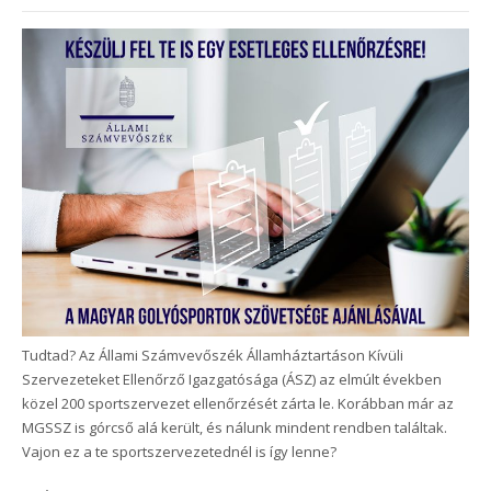
Tudtad? Az Állami Számvevőszék Államháztartáson Kívüli
Szervezeteket Ellenőrző Igazgatósága (ÁSZ) az elmúlt években
közel 200 sportszervezet ellenőrzését zárta le. Korábban már az
MGSSZ is górcső alá került, és nálunk mindent rendben találtak.
Vajon ez a te sportszervezetednél is így lenne?