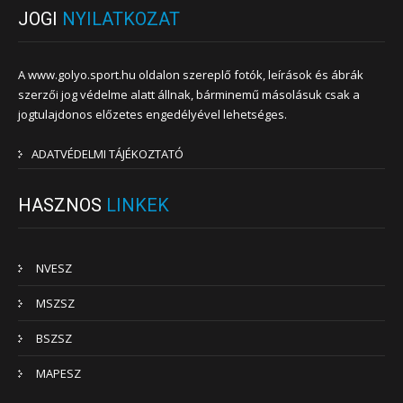
JOGI
NYILATKOZAT
A www.golyo.sport.hu oldalon szereplő fotók, leírások és ábrák
szerzői jog védelme alatt állnak, bárminemű másolásuk csak a
jogtulajdonos előzetes engedélyével lehetséges.
ADATVÉDELMI TÁJÉKOZTATÓ
HASZNOS
LINKEK
NVESZ
MSZSZ
BSZSZ
MAPESZ