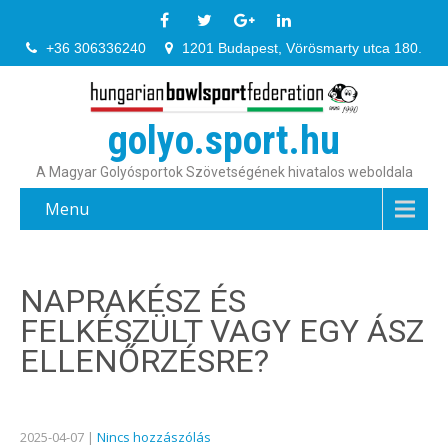
+36 306336240
1201 Budapest, Vörösmarty utca 180.
golyo.sport.hu
A Magyar Golyósportok Szövetségének hivatalos weboldala
Menu
NAPRAKÉSZ ÉS
FELKÉSZÜLT VAGY EGY ÁSZ
ELLENŐRZÉSRE?
2025-04-07
|
Nincs hozzászólás