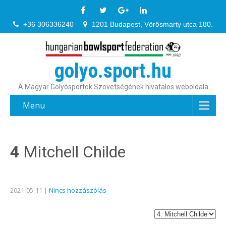
+36 306336240
1201 Budapest, Vörösmarty utca 180.
golyo.sport.hu
A Magyar Golyósportok Szövetségének hivatalos weboldala
Menu
4
Mitchell Childe
2021-05-11
|
Nincs hozzászólás