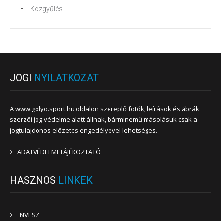
Közgyűlés
JOGI
NYILATKOZAT
A www.golyo.sport.hu oldalon szereplő fotók, leírások és ábrák
szerzői jog védelme alatt állnak, bárminemű másolásuk csak a
jogtulajdonos előzetes engedélyével lehetséges.
ADATVÉDELMI TÁJÉKOZTATÓ
HASZNOS
LINKEK
NVESZ