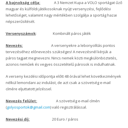
A bajnokság célja:
A 3 Nemzet Kupa a VOLO sportágat űző
magyar és külföldi játékosoknak nyújt versenyzési, fejlődési
lehetőséget, valamint nagy mértékben szolgálja a sportág hazai
népszerűsítését.
Versenyszámok
: Kombinált páros játék
Nevezés:
A versenyekre a lebonyolítás pontos
tervezéséhez előnevezés szükséges! A nevezésnél kérjük a
páros tagjait megnevezni. Nincs nemek közti megkülönböztetés,
azonos neműek és vegyes összetételű párosok is indulhatnak.
A verseny kezdési időpontja előtt 48 órával lehet következmények
nélkül lemondani az indulást, de azt csak a szövetség e-mail
címére eljuttatott jelzéssel.
Nevezés felület:
A szövetség e-mail címén
(
golyosportok@gmail.com
) való regisztrálással.
Nevezési díj:
20 Euro / páros