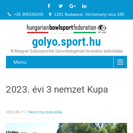
+36 306336240
1201 Budapest, Vörösmarty utca 180.
golyo.sport.hu
A Magyar Golyósportok Szövetségének hivatalos weboldala
Menu
2023. évi 3 nemzet Kupa
2023-06-11
|
Nincs hozzászólás