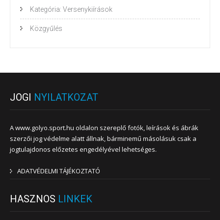
Kategória: Versenykiírások
Közgyűlés
JOGI
NYILATKOZAT
A www.golyo.sport.hu oldalon szereplő fotók, leírások és ábrák
szerzői jog védelme alatt állnak, bárminemű másolásuk csak a
jogtulajdonos előzetes engedélyével lehetséges.
ADATVÉDELMI TÁJÉKOZTATÓ
HASZNOS
LINKEK