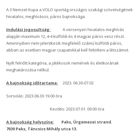
A 3 Nemzet Kupa a VOLO sportág országos szakági szövetségének
hivatalos, meghívásos, páros bajnoksága.
Indulási jogosultság:
A versenyen hivatalos meghívás
alapján maximum 12, 4-4 külföldi és 4 magyar páros vesz részt.
Amennyiben nem jelentkezik megfelelő számú külföldi páros,
abban az esetben magyar csapatokkal kell feltölteni a létszámot.
Nyílt felnőtt kategória, a játékosok nemének és életkorának
meghatározása nélkül.
A bajnokság időtartama:
2023. 06.30-07.02
Sorsolás: 2023.06.30 19.00 óra
Kezdés: 2023.07.01. 09.00 óra
A bajnokság helyszíne:
Paks, Ürgemezei strand.
7030 Paks, Táncsics Mihály utca 13.