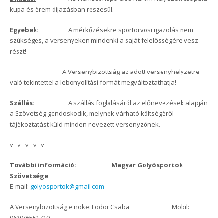
kupa és érem díjazásban részesül.
Egyebek:
A mérkőzésekre sportorvosi igazolás nem
szükséges, a versenyeken mindenki a saját felelősségére vesz
részt!
A Versenybizottság az adott versenyhelyzetre
való tekintettel a lebonyolítási formát megváltoztathatja!
Szállás:
A szállás foglalásáról az előnevezések alapján
a Szövetség gondoskodik, melynek várható költségéről
tájékoztatást küld minden nevezett versenyzőnek.
v v v v v
További információ:
Magyar Golyósportok
Szövetsége
E-mail:
golyosportok@gmail.com
A Versenybizottság elnöke: Fodor Csaba Mobil:
0630/6551719