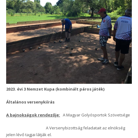
2023. évi 3 Nemzet Kupa (kombinált páros játék)
Általános versenykiírás
A bajnokságok rendezője:
A Magyar Golyósportok Szövetsége
A Versenybizottság feladatait az elnökség
jelen lévő tagjai látják el.