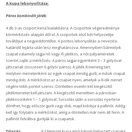
A kupa lebonyolítása:
Páros kombinált játék:
4 db 3-as csoport kerül kialakításra. A csoportok végeredménye
körmérkőzés alapján dől el. A csoportok első két helyezettje
továbbjut a negyeddöntőbe. A pontos lebonyolítás a nevezési
határidő lejárta után lesz meghatározva. Amennyiben bármelyik
csapat valamely tagja nő vagy ifi játékos, a női pályaméretek
szerint zajlik a mérkőzés. A páros tagjai egyenként 3 – 3 golyóval
játszanak (összesen 6 golyó/ páros). A játék 8 menetig tart,
melyben menetenként az egyik csapat mindig gurít, a másik csapat
mindig dob. A mérkőzést az a csapat nyeri, amelyik a 8-dik menet
végére több pontot szerez. Döntetlen esetén két kiegészítő
játékmenetet kell játszani. A kiegészítő menetben a párosban
játékosonként 1 – 1 golyóval. Sorsolás után a sorsolás nyertese
dönthet, hogy először gurít vagy dob, majd kidobja a pallinót. Addig
kell így folytatni a mérkőzést, amíg a döntetlen már nem áll fenn. A
pallinót felváltva gurítják ki a csapatok.
Díjazás:
A 3 Nemzet Kupa első három helyezett csapata