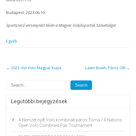
Budapest, 2023.06.10.
Sportszerű versenyzést kíván a Magyar Golyósportok Szövetsége!
Egyéb
Post
←
2023. évi Volo Magyar Kupa
Lawn Bowls Páros OB
→
navigation
Legutóbbi bejegyzések
4 Nemzet nyílt Volo kombinált páros Torna / 4 Nations
Open Volo Combined Pair Tournament