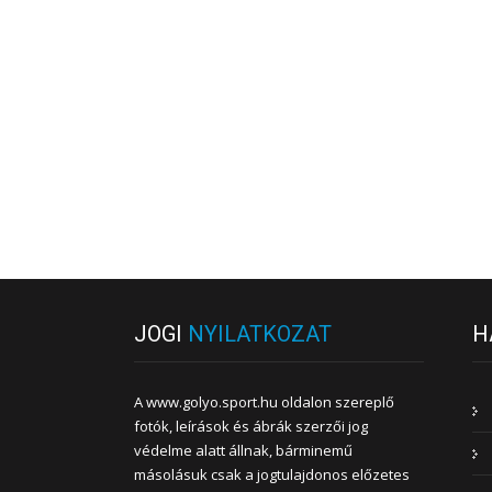
JOGI
NYILATKOZAT
H
A www.golyo.sport.hu oldalon szereplő
fotók, leírások és ábrák szerzői jog
védelme alatt állnak, bárminemű
másolásuk csak a jogtulajdonos előzetes