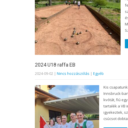
f
s
é
M
S
2024 U18 raffa EB
2024-09-02
|
Nincs hozzászólás
|
Egyéb
Kis csapatunk
Innsbruck-ban
kvótát, fiú eg
tartalék a VB
igyekeztek, s
csúcsot dobt