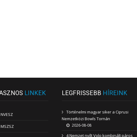
ASZNOS
LINKEK
LEGFRISSEBB
HÍREINK
Történelmi magyar siker a Ciprusi
NVESZ
Nemzetközi Bowls Tornán
2026-08-08
MSZSZ
4 Nemzet nyílt Volo kombinált páros