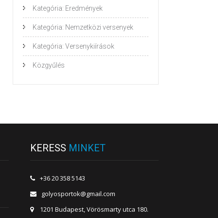
Kategória: Eredmények
Kategória: Nemzetközi versenyek
Kategória: Versenykiírások
Közgyűlés
KERESS
MINKET
+36 20 358 5143
golyosportok@gmail.com
1201 Budapest, Vörösmarty utca 180.