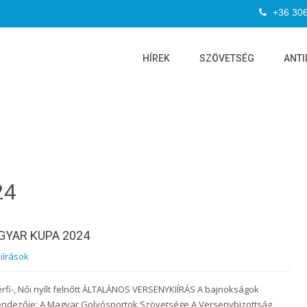
+36 30
HÍREK
SZÖVETSÉG
ANTI
24
GYAR KUPA 2024
iírások
érfi-, Női nyílt felnőtt ÁLTALÁNOS VERSENYKIÍRÁS A bajnokságok
endezője: A Magyar Golyósportok Szövetsége A Versenybizottság