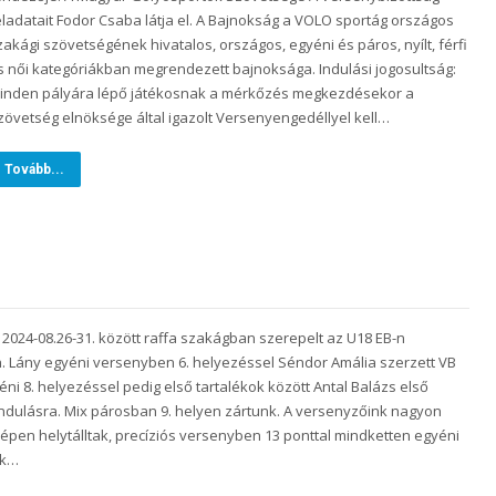
eladatait Fodor Csaba látja el. A Bajnokság a VOLO sportág országos
zakági szövetségének hivatalos, országos, egyéni és páros, nyílt, férfi
s női kategóriákban megrendezett bajnoksága. Indulási jogosultság:
inden pályára lépő játékosnak a mérkőzés megkezdésekor a
zövetség elnöksége által igazolt Versenyengedéllyel kell…
Tovább...
 2024-08.26-31. között raffa szakágban szerepelt az U18 EB-n
. Lány egyéni versenyben 6. helyezéssel Séndor Amália szerzett VB
yéni 8. helyezéssel pedig első tartalékok között Antal Balázs első
 indulásra. Mix párosban 9. helyen zártunk. A versenyzőink nagyon
zépen helytálltak, precíziós versenyben 13 ponttal mindketten egyéni
ak…