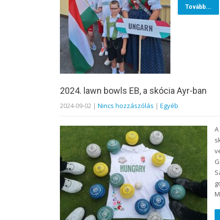
Tovább...
2024. lawn bowls EB, a skócia Ayr-ban
2024-09-02
|
Nincs hozzászólás
|
Egyéb
A
s
v
G
S
g
M