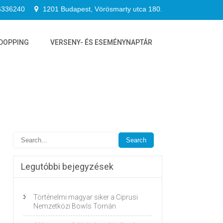
6336240
1201 Budapest, Vörösmarty utca 180.
DOPPING
VERSENY- ÉS ESEMÉNYNAPTÁR
Legutóbbi bejegyzések
Történelmi magyar siker a Ciprusi
Nemzetközi Bowls Tornán