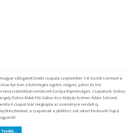
 magyar válogatott bowls csapata szeptember 3-8. között szerepel a
kóciai Ayr-ban a különleges egyéni, négyes, páros és trió
ersenyszámokban rendezett Európa Bajnokságon. Csapatunk: Dobos
ergely Dobos Máté Fóti Gábor Kiss Mátyás Krómer Ádám Schrank
arolta A csapat már megkapta az eseményre rendelt új
olyókészleteket, a csapatnak a játékhoz sok sikert kívánunk! Hajrá
agyarok!
Tovább...