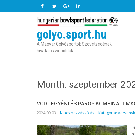
golyo.sport.hu
A Magyar Golyósportok Szövetségének
hivatalos weboldala
Month:
szeptember 20
VOLO EGYÉNI ÉS PÁROS KOMBINÁLT MA
2024-09-03
|
Nincs hozzászólás
|
Kategória: Versenyk
F
r