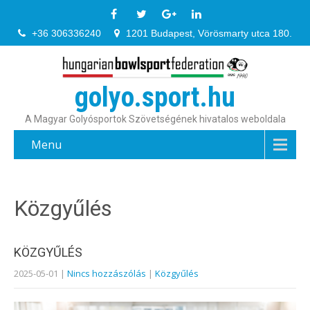
+36 306336240
1201 Budapest, Vörösmarty utca 180.
golyo.sport.hu
A Magyar Golyósportok Szövetségének hivatalos weboldala
Menu
Közgyűlés
KÖZGYŰLÉS
2025-05-01
|
Nincs hozzászólás
|
Közgyűlés