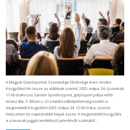
A Magyar Golyósportok Szövetsége Elnöksége éves rendes
Közgyűlést hív össze az alábbiak szerint: 2025. május 24. (szombat)
11.00 óraKocsis Sándor Sportközpont, golyósport pálya előtti
terasz (Bp. X. Bihari u. 23.) Határozatképtelenség esetén a
megismételt Közgyűlést 2025. május 24. 12.00 órára, azonos
helyszínen és napirenddel hívjuk össze. A megismételt Közgyűlés
a szavazati joggal rendelkező jelenlévők számától…