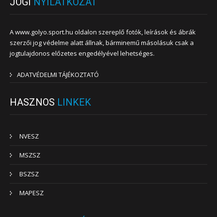
JOGI
NYILATKOZAT
A www.golyo.sport.hu oldalon szereplő fotók, leírások és ábrák
szerzői jog védelme alatt állnak, bárminemű másolásuk csak a
jogtulajdonos előzetes engedélyével lehetséges.
ADATVÉDELMI TÁJÉKOZTATÓ
HASZNOS
LINKEK
NVESZ
MSZSZ
BSZSZ
MAPESZ