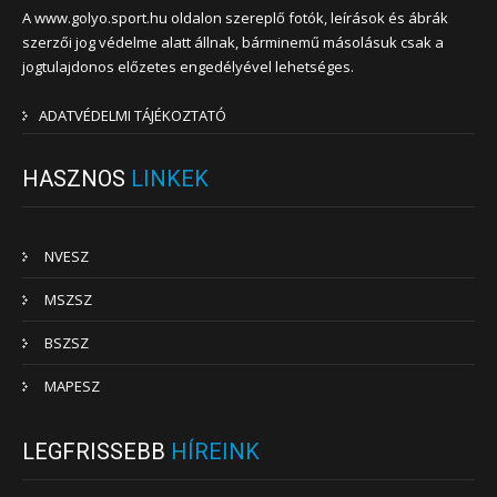
A www.golyo.sport.hu oldalon szereplő fotók, leírások és ábrák
szerzői jog védelme alatt állnak, bárminemű másolásuk csak a
jogtulajdonos előzetes engedélyével lehetséges.
ADATVÉDELMI TÁJÉKOZTATÓ
HASZNOS
LINKEK
NVESZ
MSZSZ
BSZSZ
MAPESZ
LEGFRISSEBB
HÍREINK