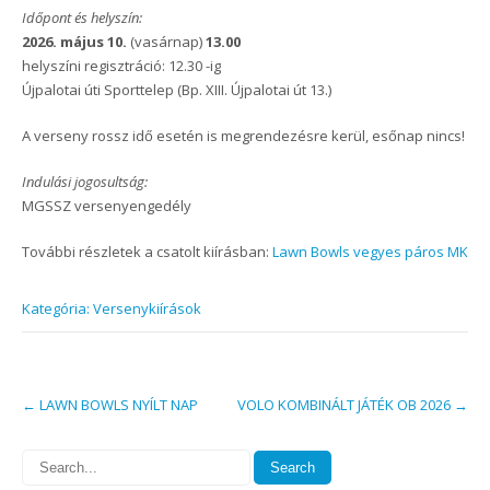
Időpont és helyszín:
2026. május 10.
(vasárnap)
13.00
helyszíni regisztráció: 12.30 -ig
Újpalotai úti Sporttelep (Bp. XIII. Újpalotai út 13.)
A verseny rossz idő esetén is megrendezésre kerül, esőnap nincs!
Indulási jogosultság:
MGSSZ versenyengedély
További részletek a csatolt kiírásban:
Lawn Bowls vegyes páros MK
Kategória: Versenykiírások
Post
←
LAWN BOWLS NYÍLT NAP
VOLO KOMBINÁLT JÁTÉK OB 2026
→
navigation