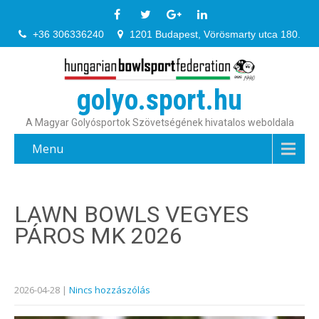
+36 306336240
1201 Budapest, Vörösmarty utca 180.
golyo.sport.hu
A Magyar Golyósportok Szövetségének hivatalos weboldala
Menu
LAWN BOWLS VEGYES
PÁROS MK 2026
2026-04-28
|
Nincs hozzászólás