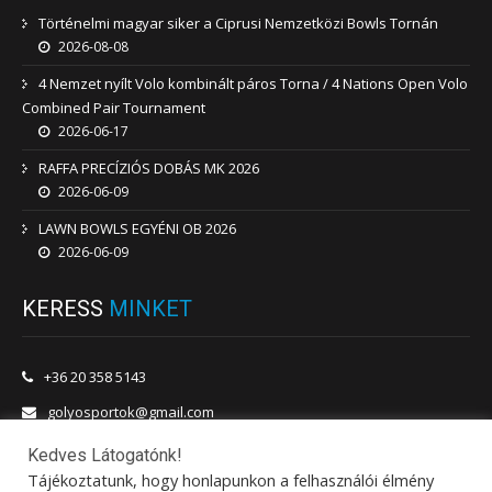
Történelmi magyar siker a Ciprusi Nemzetközi Bowls Tornán
2026-08-08
4 Nemzet nyílt Volo kombinált páros Torna / 4 Nations Open Volo
Combined Pair Tournament
2026-06-17
RAFFA PRECÍZIÓS DOBÁS MK 2026
2026-06-09
LAWN BOWLS EGYÉNI OB 2026
2026-06-09
KERESS
MINKET
+36 20 358 5143
golyosportok@gmail.com
1201 Budapest, Vörösmarty utca 180.
Kedves Látogatónk!
Tájékoztatunk, hogy honlapunkon a felhasználói élmény