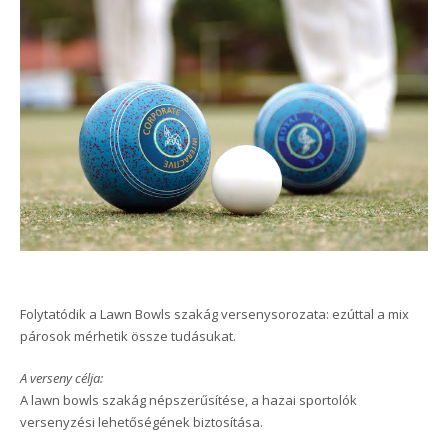
Folytatódik a Lawn Bowls szakág versenysorozata: ezúttal a mix
párosok mérhetik össze tudásukat.
A verseny célja:
A lawn bowls szakág népszerűsítése, a hazai sportolók
versenyzési lehetőségének biztosítása.